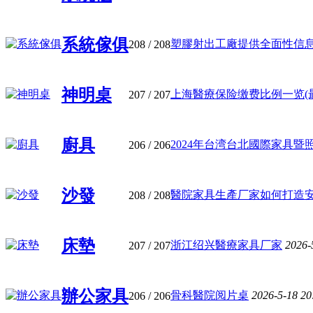
系統傢俱
塑膠射出工廠提供全面性信息公開
208
/ 208
神明桌
上海醫療保险缴费比例一览(最新)
207
/ 207
廚具
2024年台湾台北國際家具暨照明
206
/ 206
沙發
醫院家具生產厂家如何打造安全舒
208
/ 208
床墊
浙江绍兴醫療家具厂家
2026-
207
/ 207
辦公家具
骨科醫院阅片桌
2026-5-18 2
206
/ 206