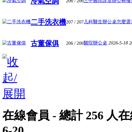
冷氣空調
三甲醫院診室辦公椅優質品
206
/ 206
二手洗衣機
儿科醫生辦公桌怎麼選?看
207
/ 207
古董傢俱
醫院辦公桌
2026-5-18 
206
/ 206
在線會員
- 總計
256
人在
6-20
.