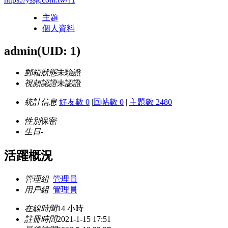
主題
個人資料
admin
(UID: 1)
郵箱狀態
未驗證
視頻認證
未認證
統計信息
好友數 0
|
回帖數 0
|
主題數 2480
性別
保密
生日
-
活躍概況
管理組
管理員
用戶組
管理員
在線時間
14 小時
註冊時間
2021-1-15 17:51