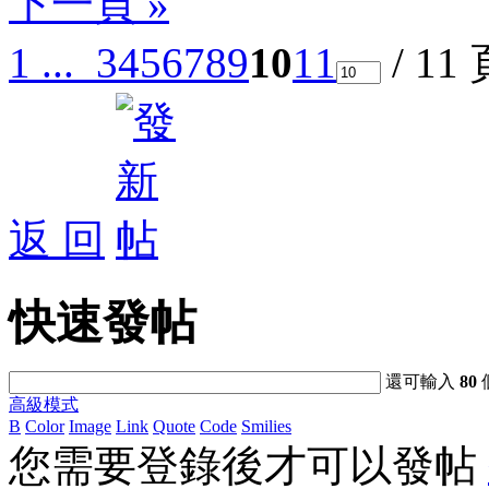
下一頁 »
1 ...
3
4
5
6
7
8
9
10
11
/ 11
返 回
快速發帖
還可輸入
80
高級模式
B
Color
Image
Link
Quote
Code
Smilies
您需要登錄後才可以發帖