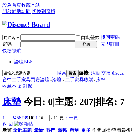
設為首頁
收藏本站
開啟輔助訪問
切換到窄版
找回密碼
自動登錄
密碼
立即註冊
登錄
快捷導航
論壇
BBS
搜索
熱搜:
活動
交友
discuz
搜索
台中二手家具買賣論壇
»
論壇
›
二手家具收購
›
床墊
收藏本版
|
訂閱
床墊
今日:
0
|
主題:
207
|
排名:
7
1 ...
3
4
5
6
7
8
9
10
11
/ 11 頁
下一頁
返 回
新窗
全部主題
最新
熱門
熱帖
精華
更多
作者
回復/查看
最後