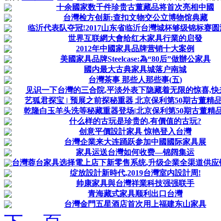
十余國家数千件珍贵古董藏品将首次亮相中國
台灣检方创新:查扣文物交公立博物馆典藏
临沂代表队夺冠!2017山东省临沂台灣城杯够级锦标赛
世界互联網大會给红木家具行業的启發
2012年中國家具品牌营销十大案例
美國家具品牌Steelcase:為“80后”做辦公家具
國内最大古典家具城落户南城
台灣茶事 那些人那些事(五)
见识一下台灣的三合院,平淡外表下隐藏着无限的惊喜,快
艺狐君探宝 | 预展之前探秘重器 北京保利第50期古董精
乾隆白玉羊头洗等秘藏重器登场|北京保利第50期古董精
什么样的古玩是珍贵的,有價值的古玩?
创意平價設計家具 惊艳登入台灣
台灣企業来大连踊跃参加中國國际家具展
家具运送台灣如何收费—锦阔集运
台灣蓉台家具选择電上店下新零售系统,升级企業全渠道供应
绽放設計新時代,2019台灣室内設計周!
帅康家具與台灣祥業科技强强联手
青海藏式家具顺利出口台灣
台灣金門五星酒店首次用上福建东山家具