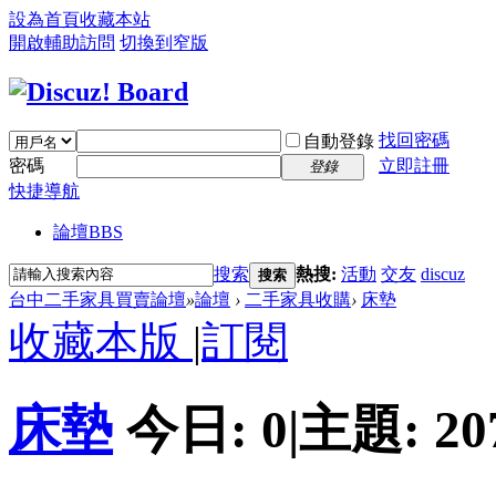
設為首頁
收藏本站
開啟輔助訪問
切換到窄版
找回密碼
自動登錄
密碼
立即註冊
登錄
快捷導航
論壇
BBS
搜索
熱搜:
活動
交友
discuz
搜索
台中二手家具買賣論壇
»
論壇
›
二手家具收購
›
床墊
收藏本版
|
訂閱
床墊
今日:
0
|
主題:
20