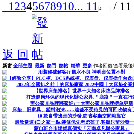
1
2
3
4
5
6
7
8
9
10
... 11
/ 1
返 回
新窗
全部主題
最新
熱門
熱帖
精華
更多
作者
回復/查看
最後
用装修破解客厅風水不良 神明桌位置不對
【經验分享】PLC柜、DCS系統柜、仪表盘、仪表操作台盘
2022年全國排名前十的床垫廠家 2022中國十大床垫企
【世界床垫排名】世界十大知名床垫品牌排名
打造健康环保的現代化辦公家具,＂鹿凌＂一直在行
辦公家具品牌哪家好?十大辦公家具品牌榜单更新
床垫、旧家具、塑料泡沫……這些不受待見的可回收物有
10 款自带邊桌的沙發,節省客廳空間就靠它
最欣赏這4口之家一點,装修优先考虑孩子,客廳只留沙發
蒙自班台市場貨真價实「云南卓凡辦公家具」