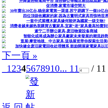
升降桌热销電商平台 混合辦公等概念產品或成新“風
促消费,家電市場空間大
30年賣出20亿台,稳坐家電第一渠道,苏宁易購下一個10亿
四位頂级收藏家的家,因為古董明式家具而惊艳世
一套中式紫檀木家具缘何能评為國家一级文物?
消费者越来越热衷購買古董家具,宜家“老”家具最高拍賣到5
遂宁二手辦公家具-废旧物資設备商城
智能化或将成為辦公家具廠家未来發展的潮流趋
逛展|摩登地毯、中古家具,這场展览带你探索生活美
加快健全废旧家電回收处理體系 鼓励開展家電家具以
下一頁 »
1
2
3
4
5
6
7
8
9
10
... 11
/ 1
返 回