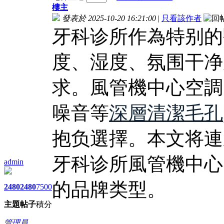
樓主
發表於 2025-10-20 16:21:00
|
只看該作者
牙科诊所作為特别的
度、湿度、氛围干净
求。風管機中心空調
噪音等
深層清潔毛孔
抱负選擇。本文将連
牙科诊所風管機中心
admin
的品牌类型。
2480
2480
7500
主題
帖子
積分
管理員