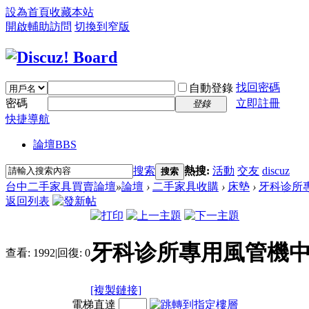
設為首頁
收藏本站
開啟輔助訪問
切換到窄版
找回密碼
自動登錄
密碼
立即註冊
登錄
快捷導航
論壇
BBS
搜索
熱搜:
活動
交友
discuz
搜索
台中二手家具買賣論壇
»
論壇
›
二手家具收購
›
床墊
›
牙科诊所
返回列表
牙科诊所專用風管機
查看:
1992
|
回復:
0
[複製鏈接]
電梯直達