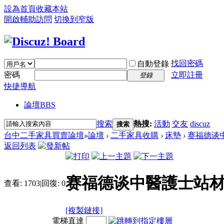
設為首頁
收藏本站
開啟輔助訪問
切換到窄版
找回密碼
自動登錄
密碼
立即註冊
登錄
快捷導航
論壇
BBS
搜索
熱搜:
活動
交友
discuz
搜索
台中二手家具買賣論壇
»
論壇
›
二手家具收購
›
床墊
›
赛福德谈
返回列表
赛福德谈中醫護士站
查看:
1703
|
回復:
0
[複製鏈接]
電梯直達