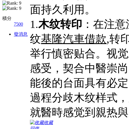
面持久利用。
積分
1.
木纹转印
：在注意
7500
發消息
纹
基隆汽車借款
,转
举行慎密贴合。视觉
感受，契合中醫崇尚
能後的台面具有必定
過程分歧木纹样式，
就醫時感觉到親热與
收藏
回復