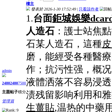
樓主
發表於 2026-1-30 17:52:49
|
只看該作者
1.
台面
鉅城娛樂dcar
人造石
：護士站焦點
石某人造石，這種
皮
磨，能經受各種醫療
作；抗污性强，概况
admin
液體洒落不容易浸透
2480
2480
7500
渍残留影响利用和雅
主題
帖子
積分
管理員
生薑貼
,温热的中藥